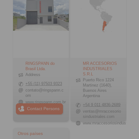
RINGSPANN do
MR ACCESORIOS
Brasil Ltda.
INDUSTRIALES
S.R.L
Address
Puerto Rico 1224
+55 (11) 97503 9323
Martinez (1640),
contato@ringspann.c
Buenos Aires
om
Argentina
www.ringspann.com.br
+54 9 011 4836-2689
Contact Persons
ventas@mraccesorio
sindustriales.com
www.mraccesoriosindustriales
Otros países