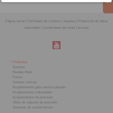
Página inicial
|
Formulario de contacto
|
Impreso
|
Protección de datos
personales
|
Condiciones de venta
|
Acceso
Productos
Sumario
Ruedas libres
Frenos
Uniones cónicas
Acoplamientos para servicio pesado
Acoplamientos industriales
Acoplamientos de precisión
Útiles de sujeción de precisión
Sistemas de control remoto