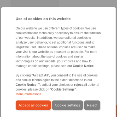
Use of cookies on this website
On our website we use different types of cookies. We use
cookies that are technically necessary to ensure the function
of our website. In addition, we use optional cookies to
analyze user behavior, to set additional functions and to
target the user. These optional cookies are used to make
your visit to our website as pleasant as possible. For more
information about the use of cookies and similar
technologies on our website, your choices and how to
RINGSPANN GmbH
manage cookie settings, please see our
Cookie Notice
.
Address
By clicking "
Accept All
", you consent to the use of cookies
+49 6172 275-0
and similar technologies to the extent described in our
info@ringspann.de
Cookie Notice
. To adjust your choices or
reject all
optional
www.ringspann.de
cookies, please click on "
Cookie Settings
".
More informations
Contact Persons
Accept all cookies
Cookie settings
Reject