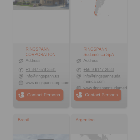
RINGSPANN
RINGSPANN
CORPORATION
Sudamérica SpA
Address
Address
+1 847 678-3581
+56 9 9147 2833
info@ringspann.us
info@ringspannsuda
merica.com
www.ringspanncorp.com
www.ringspannsudamerica.co
Contact Persons
Contact Persons
Brasil
Argentina