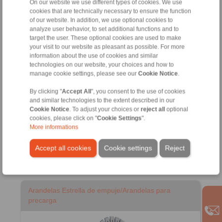
On our website we use different types of cookies. We use
Sistemas de fijación para motores de par
cookies that are technically necessary to ensure the function
of our website. In addition, we use optional cookies to
analyze user behavior, to set additional functions and to
target the user. These optional cookies are used to make
your visit to our website as pleasant as possible. For more
information about the use of cookies and similar
technologies on our website, your choices and how to
manage cookie settings, please see our
Cookie Notice
.
By clicking "
Accept All
", you consent to the use of cookies
and similar technologies to the extent described in our
Cookie Notice
. To adjust your choices or
reject all
optional
para motores de par integrados
cookies, please click on "
Cookie Settings
".
para motores de par completos 1FW3 de SIEMENS
More informations
para motores de par completos
Accept all cookies
Cookie settings
Reject
Arandelas Estrella de empuje/Arandelas para
precarga