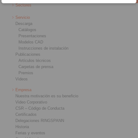
Sectores
Servicio
Descarga
Catálogos
Presentaciones
Modelos CAD
Instrucciones de instalación
Publicaciones
Artículos técnicos
Carpetas de prensa
Premios
Videos
Empresa
Nuestra motivación es su beneficio
Video Corporativo
CSR – Código de Conducta
Certificados
Delegaciones RINGSPANN
Historia
Ferias y eventos