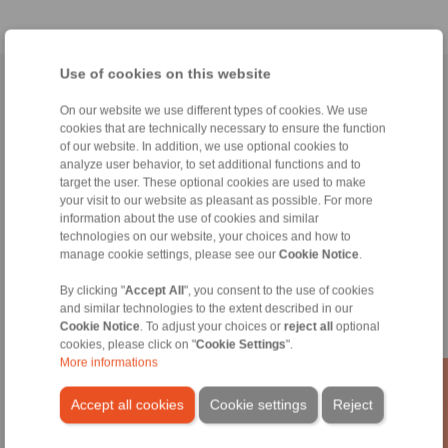
Use of cookies on this website
Página inicial
|
Formulario de contacto
|
Impreso
|
Protección de datos
On our website we use different types of cookies. We use
personales
|
Condiciones de venta
|
Acceso
cookies that are technically necessary to ensure the function
of our website. In addition, we use optional cookies to
analyze user behavior, to set additional functions and to
target the user. These optional cookies are used to make
your visit to our website as pleasant as possible. For more
information about the use of cookies and similar
technologies on our website, your choices and how to
Productos
manage cookie settings, please see our
Cookie Notice
.
Sumario
Ruedas libres
By clicking "
Accept All
", you consent to the use of cookies
Frenos
and similar technologies to the extent described in our
Cookie Notice
. To adjust your choices or
reject all
optional
Uniones cónicas
cookies, please click on "
Cookie Settings
".
Acoplamientos para servicio pesado
More informations
Acoplamientos industriales
Acoplamientos de precisión
Accept all cookies
Cookie settings
Reject
Útiles de sujeción de precisión
Sistemas de control remoto