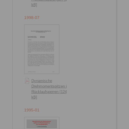
kB]
1998-07
Dynamische
Drehmomentspitzen in
Rücklaufsperren [124
kB]
1995-01