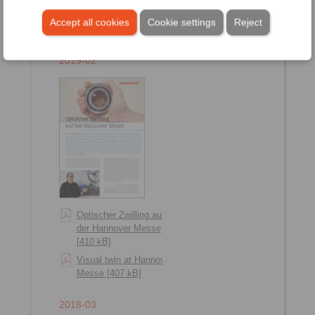
Preventive glimpses into
the inner workings [2010
Accept all cookies
Cookie settings
Reject
kB]
2019-02
Optischer Zwilling auf
der Hannover Messe
[410 kB]
Visual twin at Hannover
Messe [407 kB]
2018-03