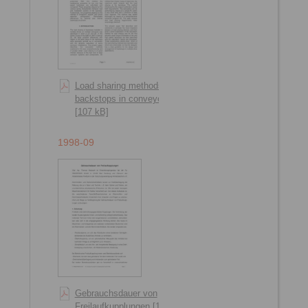
Load sharing methods of
backstops in conveyors
[107 kB]
1998-09
Gebrauchsdauer von
Freilaufkupplungen [146