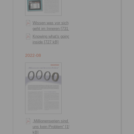
Wissen was vor sich
geht im Inneren [731 kB]
Knowing what's going on
inside [727 kB]
2022-08
„Millionenserien sind für
uns kein Problem“ [1551
kB]