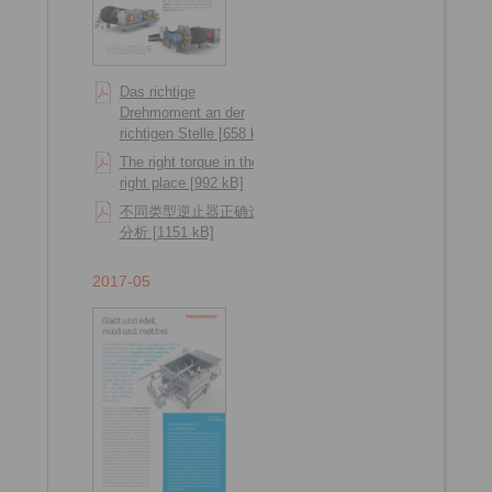
Das richtige
Drehmoment an der
richtigen Stelle [658 kB]
The right torque in the
right place [992 kB]
不同类型逆止器正确选型
分析 [1151 kB]
2017-05