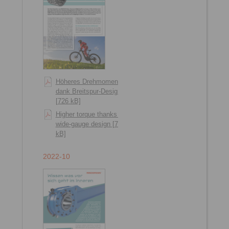
Höheres Drehmoment
dank Breitspur-Design
[726 kB]
Higher torque thanks to
wide-gauge design [724
kB]
2022-10