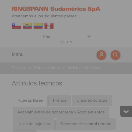
Atendemos a los siguientes países:
ES
|
EN
Menu
Servicio
>
Publicaciones
>
Artículos técnicos
Artículos técnicos
Ruedas libres
Frenos
Uniones cónicas
Acoplamientos de sobrecarga y Acoplamientos
Útiles de sujeción
Sistemas de control remoto