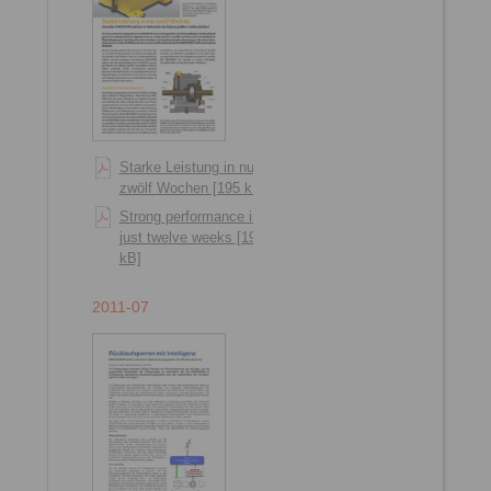
Starke Leistung in nur
zwölf Wochen [195 kB]
Strong performance in
just twelve weeks [192
kB]
2011-07