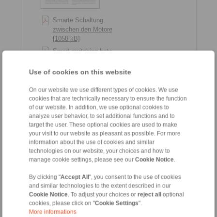
Smarte Schaltung
zwischen den Motoren
[1058 kB]
Smart switching between
motors [1035 kB]
Use of cookies on this website
2019-03
On our website we use different types of cookies. We use
cookies that are technically necessary to ensure the function
of our website. In addition, we use optional cookies to
analyze user behavior, to set additional functions and to
target the user. These optional cookies are used to make
your visit to our website as pleasant as possible. For more
information about the use of cookies and similar
technologies on our website, your choices and how to
manage cookie settings, please see our
Cookie Notice
.
By clicking "
Accept All
", you consent to the use of cookies
and similar technologies to the extent described in our
Vorsorgliche Einblicke
Cookie Notice
. To adjust your choices or
reject all
optional
ins innere Geschehen
cookies, please click on "
Cookie Settings
".
[2887 kB]
More informations