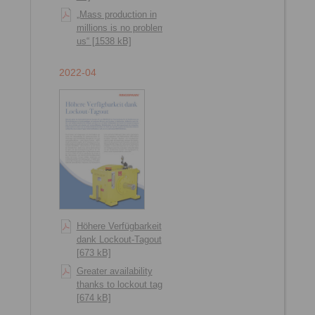
„Mass production in
millions is no problem for
us“ [1538 kB]
2022-04
Höhere Verfügbarkeit
dank Lockout-Tagout
[673 kB]
Greater availability
thanks to lockout tagout
[674 kB]