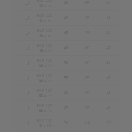
RLK 132-
40
65
34
40 x 65
RLK 132-
42
75
41
42 x 75
RLK 132-
45
75
41
45 x 75
RLK 132-
48
80
41
48 x 80
RLK 132-
50
80
41
50 x 80
RLK 132-
55
85
41
55 x 85
RLK 132-
60
90
41
60 x 90
RLK 132-
65
95
41
65 x 95
RLK 132-
70
110
50
70 x 110