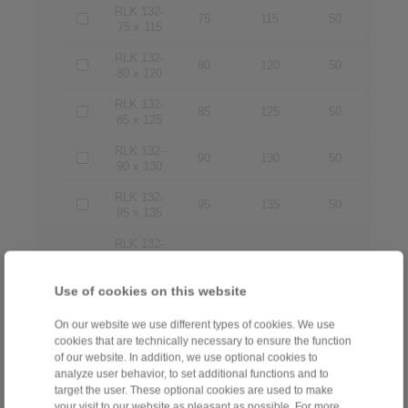
RLK 132-
75
115
50
75 x 115
RLK 132-
80
120
50
80 x 120
RLK 132-
85
125
50
85 x 125
RLK 132-
90
130
50
90 x 130
RLK 132-
95
135
50
95 x 135
RLK 132-
100 x
100
145
56
145
Use of cookies on this website
RLK 132-
110 x
110
155
56
On our website we use different types of cookies. We use
155
cookies that are technically necessary to ensure the function
of our website. In addition, we use optional cookies to
RLK 132-
analyze user behavior, to set additional functions and to
120 x
120
165
56
target the user. These optional cookies are used to make
165
your visit to our website as pleasant as possible. For more