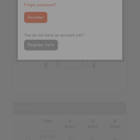
Forgot password?
You do not have an account yet?
Register here
Selección
Tipo
d
D
B
[mm]
[mm]
[mm]
RLK 132-
20
47
34