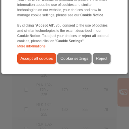
information about the use of cookies and similar
RLK 132-
technologies on our website, your choices and how to
130 x
130
180
64
manage cookie settings, please see our
Cookie Notice
.
180
By clicking "
Accept All
", you consent to the use of cookies
RLK 132-
and similar technologies to the extent described in our
140 x
140
190
68
Cookie Notice
. To adjust your choices or
190
reject all
optional
cookies, please click on "
Cookie Settings
".
RLK 132-
More informations
150 x
150
200
68
200
Accept all cookies
Cookie settings
Reject
RLK 132-
160 x
160
210
68
210
RLK 132-
170 x
170
225
78
225
RLK 132-
180 x
180
235
78
235
RLK 132-