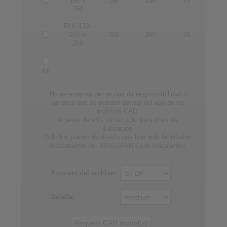
190 x
190
250
78
250
RLK 132-
200 x
200
260
78
260
All
No se aceptan demandas de responsabilidad o
garantía que se puedan derivar del uso de los
archivos CAD.
A pesar de ello, sirven sólo para fines de
ilustración.
Sólo los planos de diseño que han sido facilitados
directamente por RINGSPANN son vinculantes.
Formato del archivo:
Detalle: