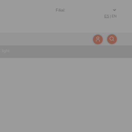
ES
|
EN
light