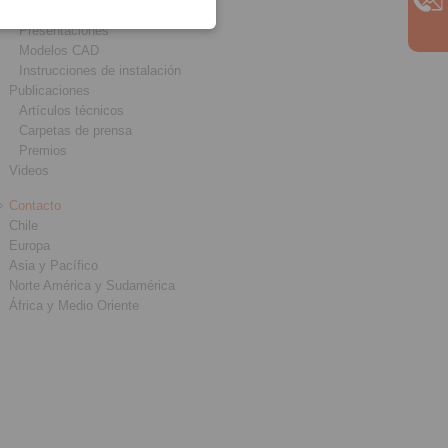
Catálogos
Presentaciones
Modelos CAD
Instrucciones de instalación
Publicaciones
Artículos técnicos
Carpetas de prensa
Premios
Videos
Contacto
Chile
Europa
Asia y Pacífico
Norte América y Sudamérica
África y Medio Oriente