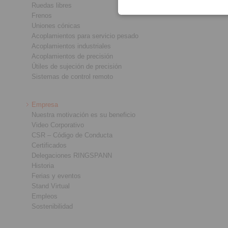
Ruedas libres
Frenos
Uniones cónicas
Acoplamientos para servicio pesado
Acoplamientos industriales
Acoplamientos de precisión
Útiles de sujeción de precisión
Sistemas de control remoto
Empresa
Nuestra motivación es su beneficio
Video Corporativo
CSR – Código de Conducta
Certificados
Delegaciones RINGSPANN
Historia
Ferias y eventos
Stand Virtual
Empleos
Sostenibilidad