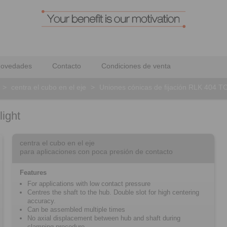
ovedades
Contacto
Condiciones de venta
>
centra el cubo en el eje
>
Uniones cónicas de fijación RLK 404 TC 
light
centra el cubo en el eje
para aplicaciones con poca presión de contacto
Features
For applications with low contact pressure
Centres the shaft to the hub. Double slot for high centering
accuracy.
Can be assembled multiple times
No axial displacement between hub and shaft during
clamping procedure