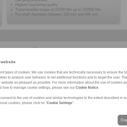
Highest machining quality
Transmissible torque of 10700 Nm up to 722000 Nm
For shaft diameters between 100 mm and 600 mm
 website
RLK 404 TC
RLK 250 L
RLK 200
RLK 132
RLK 300
RLK 133
RLK 350
nt types of cookies. We use cookies that are technically necessary to ensure the fun
kies to analyze user behavior, to set additional functions and to target the user. Th
ur website as pleasant as possible. For more information about the use of cookies a
nd how to manage cookie settings, please see our
Cookie Notice
.
 consent to the use of cookies and similar technologies to the extent described in o
os personales
|
Condiciones de venta
|
Acceso
ional cookies, please click on "
Cookie Settings
".
Sectores
Coo