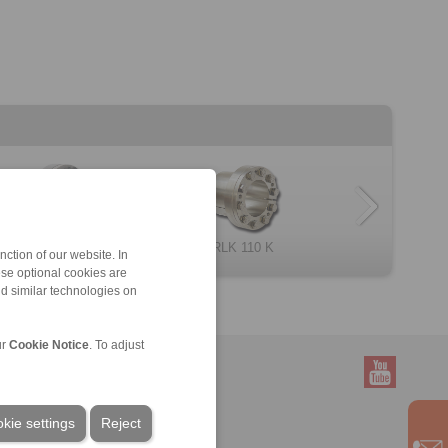
RLK 133 TC
RLK 402
RLK 110
RLK 136 TC
RLK 402 TC
RLK 110 K
ction of our website. In
ese optional cookies are
nd similar technologies on
ur
Cookie Notice
. To adjust
Servicio
kie settings
Reject
Descarga