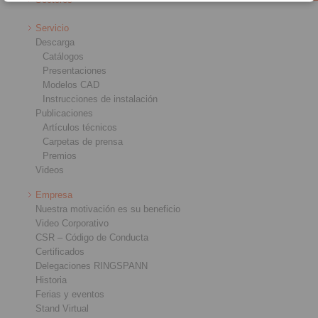
Servicio
Descarga
Catálogos
Presentaciones
Modelos CAD
Instrucciones de instalación
Publicaciones
Artículos técnicos
Carpetas de prensa
Premios
Videos
Empresa
Nuestra motivación es su beneficio
Video Corporativo
CSR – Código de Conducta
Certificados
Delegaciones RINGSPANN
Historia
Ferias y eventos
Stand Virtual