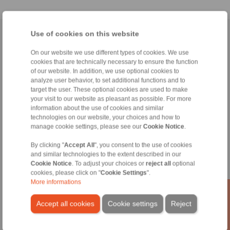
Use of cookies on this website
Página inicial
|
Formulario de contacto
|
Impreso
|
Protección de datos
personales
|
Condiciones de venta
|
Acceso
On our website we use different types of cookies. We use
cookies that are technically necessary to ensure the function
of our website. In addition, we use optional cookies to
analyze user behavior, to set additional functions and to
target the user. These optional cookies are used to make
your visit to our website as pleasant as possible. For more
information about the use of cookies and similar
technologies on our website, your choices and how to
Productos
manage cookie settings, please see our
Cookie Notice
.
Sumario
Ruedas libres
By clicking "
Accept All
", you consent to the use of cookies
Frenos
and similar technologies to the extent described in our
Uniones cónicas
Cookie Notice
. To adjust your choices or
reject all
optional
Acoplamientos para servicio pesado
cookies, please click on "
Cookie Settings
".
Acoplamientos industriales
More informations
Acoplamientos de precisión
Útiles de sujeción de precisión
Accept all cookies
Cookie settings
Reject
Sistemas de control remoto
Sectores