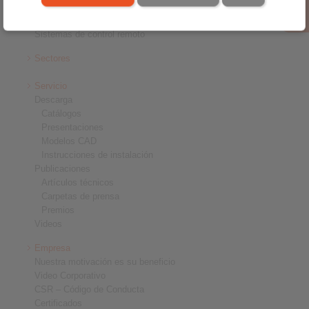
Acoplamientos de precisión
Útiles de sujeción de precisión
Sistemas de control remoto
Sectores
Servicio
Descarga
Catálogos
Presentaciones
Modelos CAD
Instrucciones de instalación
Publicaciones
Artículos técnicos
Carpetas de prensa
Premios
Videos
Empresa
Nuestra motivación es su beneficio
Video Corporativo
CSR – Código de Conducta
Certificados