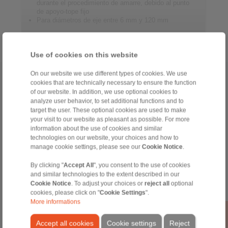
durante el procedimiento de amarre, debido al punto
de apoyo-tope fijo
Para diámetros de eje entre 6 mm y 120 mm
Use of cookies on this website
On our website we use different types of cookies. We use
Página inicial
|
Formulario de contacto
|
Impreso
|
Protección de datos
cookies that are technically necessary to ensure the function
personales
|
Condiciones de venta
|
Acceso
of our website. In addition, we use optional cookies to
analyze user behavior, to set additional functions and to
target the user. These optional cookies are used to make
your visit to our website as pleasant as possible. For more
information about the use of cookies and similar
technologies on our website, your choices and how to
manage cookie settings, please see our
Cookie Notice
.
Productos
By clicking "
Accept All
", you consent to the use of cookies
Sumario
and similar technologies to the extent described in our
Ruedas libres
Cookie Notice
. To adjust your choices or
reject all
optional
Frenos
cookies, please click on "
Cookie Settings
".
Uniones cónicas
More informations
Acoplamientos para servicio pesado
Acoplamientos industriales
Accept all cookies
Cookie settings
Reject